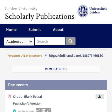
Skip to main content
Leiden University
Scholarly Publications
Home
Submit
About
Search box
Select Collection
https://hdl.handle.net/1887/3466150
Persistent URL of this record
VIEW STATISTICS
Documents
Oratie_Blank-Totaal
Publisher's Version
open access