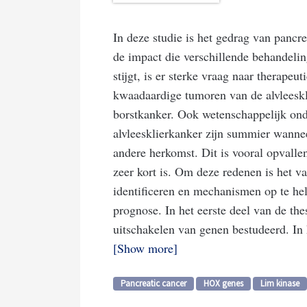
In deze studie is het gedrag van pancr
de impact die verschillende behandeli
stijgt, is er sterke vraag naar therape
kwaadaardige tumoren van de alvleesklie
borstkanker. Ook wetenschappelijk ond
alvleesklierkanker zijn summier wanne
andere herkomst. Dit is vooral opvallen
zeer kort is. Om deze redenen is het v
identificeren en mechanismen op te hel
prognose. In het eerste deel van de the
uitschakelen van genen bestudeerd. In h
Show more
Pancreatic cancer
HOX genes
Lim kinase