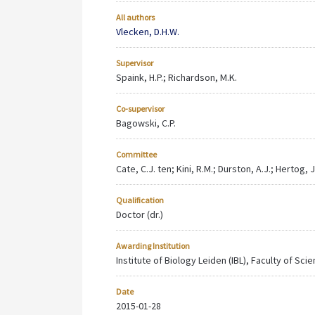
All authors
Vlecken, D.H.W.
Supervisor
Spaink, H.P.; Richardson, M.K.
Co-supervisor
Bagowski, C.P.
Committee
Cate, C.J. ten; Kini, R.M.; Durston, A.J.; Hertog, 
Qualification
Doctor (dr.)
Awarding Institution
Institute of Biology Leiden (IBL), Faculty of Sci
Date
2015-01-28