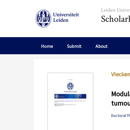
Skip to main content
Leiden Univer
Scholar
Home
Submit
About
Vlecken
Modula
tumour
Doctoral T