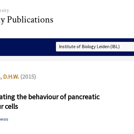
sity
ly Publications
Select Collection
, D.H.W.
(2015)
ting the behaviour of pancreatic
 cells
hesis